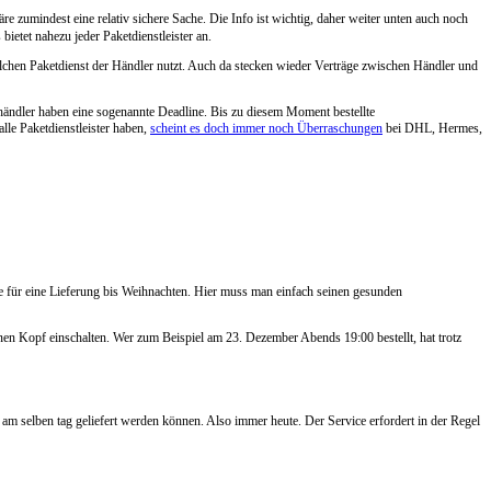
re zumindest eine relativ sichere Sache. Die Info ist wichtig, daher weiter unten auch noch
etet nahezu jeder Paketdienstleister an.
elchen Paketdienst der Händler nutzt. Auch da stecken wieder Verträge zwischen Händler und
ehändler haben eine sogenannte Deadline. Bis zu diesem Moment bestellte
lle Paketdienstleister haben,
scheint es doch immer noch Überraschungen
bei DHL, Hermes,
 für eine Lieferung bis Weihnachten. Hier muss man einfach seinen gesunden
n Kopf einschalten. Wer zum Beispiel am 23. Dezember Abends 19:00 bestellt, hat trotz
 am selben tag geliefert werden können. Also immer heute. Der Service erfordert in der Regel