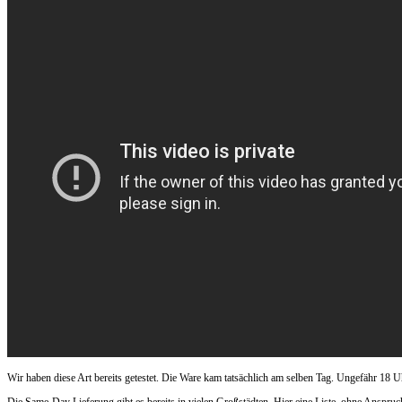
Wir haben diese Art bereits getestet. Die Ware kam tatsächlich am selben Tag. Ungefähr 18 U
Die Same-Day Lieferung gibt es bereits in vielen Großstädten. Hier eine Liste, ohne Anspruch