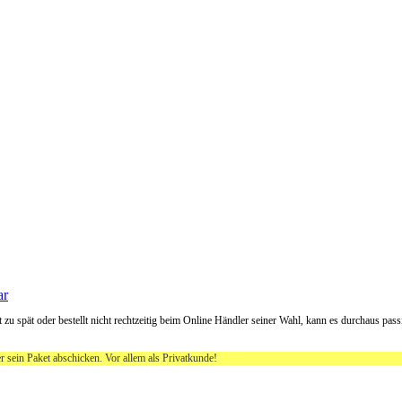
ar
 zu spät oder bestellt nicht rechtzeitig beim Online Händler seiner Wahl, kann es durchaus pas
 sein Paket abschicken. Vor allem als Privatkunde!