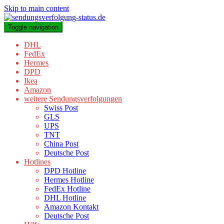
Skip to main content
Toggle navigation
DHL
FedEx
Hermes
DPD
Ikea
Amazon
weitere Sendungsverfolgungen
Swiss Post
GLS
UPS
TNT
China Post
Deutsche Post
Hotlines
DPD Hotline
Hermes Hotline
FedEx Hotline
DHL Hotline
Amazon Kontakt
Deutsche Post