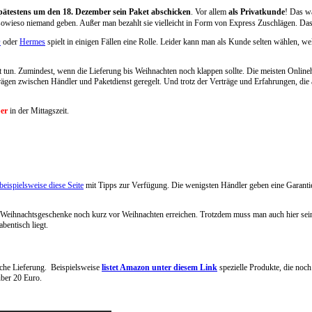
pätestens um den 18. Dezember sein Paket abschicken
. Vor allem
als Privatkunde
! Das wä
wieso niemand geben. Außer man bezahlt sie vielleicht in Form von Express Zuschlägen. Das bi
D
oder
Hermes
spielt in einigen Fällen eine Rolle. Leider kann man als Kunde selten wählen, w
pät tun. Zumindest, wenn die Lieferung bis Weihnachten noch klappen sollte. Die meisten Onlin
ägen zwischen Händler und Paketdienst geregelt. Und trotz der Verträge und Erfahrungen, die a
ber
in der Mittagszeit.
beispielsweise diese Seite
mit Tipps zur Verfügung. Die wenigsten Händler geben eine Garantie
 Weihnachtsgeschenke noch kurz vor Weihnachten erreichen. Trotzdem muss man auch hier seine
bentisch liegt.
che Lieferung. Beispielsweise
listet Amazon unter diesem Link
spezielle Produkte, die noch
über 20 Euro.