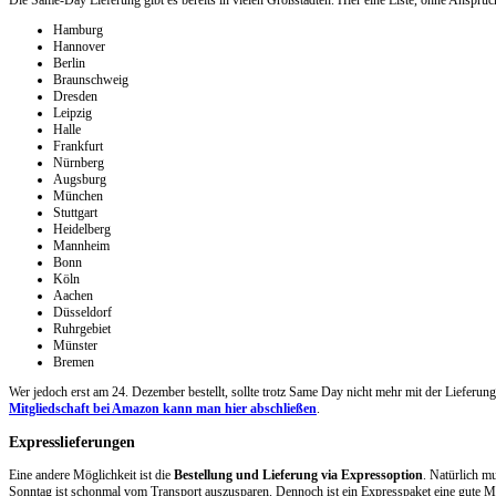
Hamburg
Hannover
Berlin
Braunschweig
Dresden
Leipzig
Halle
Frankfurt
Nürnberg
Augsburg
München
Stuttgart
Heidelberg
Mannheim
Bonn
Köln
Aachen
Düsseldorf
Ruhrgebiet
Münster
Bremen
Wer jedoch erst am 24. Dezember bestellt, sollte trotz Same Day nicht mehr mit der Lieferun
Mitgliedschaft bei Amazon kann man hier abschließen
.
Expresslieferungen
Eine andere Möglichkeit ist die
Bestellung und Lieferung via Expressoption
. Natürlich m
Sonntag ist schonmal vom Transport auszusparen. Dennoch ist ein Expresspaket eine gute Mö