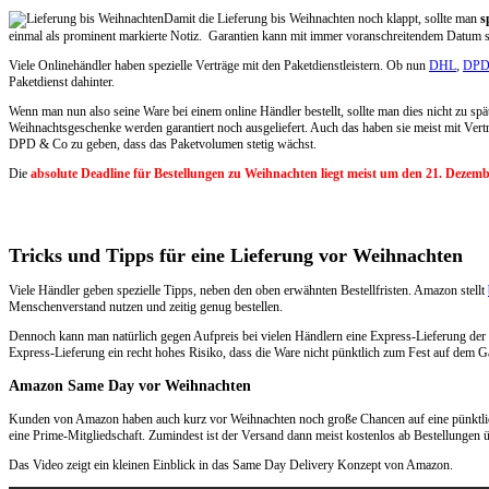
Damit die Lieferung bis Weihnachten noch klappt, sollte man
s
einmal als prominent markierte Notiz. Garantien kann mit immer voranschreitendem Datum so
Viele Onlinehändler haben spezielle Verträge mit den Paketdienstleistern. Ob nun
DHL
,
DP
Paketdienst dahinter.
Wenn man nun also seine Ware bei einem online Händler bestellt, sollte man dies nicht zu s
Weihnachtsgeschenke werden garantiert noch ausgeliefert. Auch das haben sie meist mit Vertr
DPD & Co zu geben, dass das Paketvolumen stetig wächst.
Die
absolute Deadline für Bestellungen zu Weihnachten liegt meist um den 21. Dezem
Tricks und Tipps für eine Lieferung vor Weihnachten
Viele Händler geben spezielle Tipps, neben den oben erwähnten Bestellfristen. Amazon stellt
Menschenverstand nutzen und zeitig genug bestellen.
Dennoch kann man natürlich gegen Aufpreis bei vielen Händlern eine Express-Lieferung der
Express-Lieferung ein recht hohes Risiko, dass die Ware nicht pünktlich zum Fest auf dem Ga
Amazon Same Day vor Weihnachten
Kunden von Amazon haben auch kurz vor Weihnachten noch große Chancen auf eine pünktli
eine Prime-Mitgliedschaft. Zumindest ist der Versand dann meist kostenlos ab Bestellungen 
Das Video zeigt ein kleinen Einblick in das Same Day Delivery Konzept von Amazon.