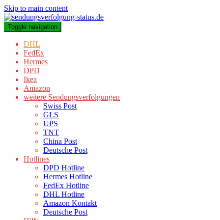
Skip to main content
Toggle navigation
DHL
FedEx
Hermes
DPD
Ikea
Amazon
weitere Sendungsverfolgungen
Swiss Post
GLS
UPS
TNT
China Post
Deutsche Post
Hotlines
DPD Hotline
Hermes Hotline
FedEx Hotline
DHL Hotline
Amazon Kontakt
Deutsche Post