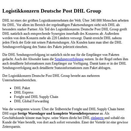
Logistikkonzern Deutsche Post DHL Group
DHL ist eines der größten Logistikunternehmen der Welt. Über 340.000 Menschen arbeiten
für DHL. Vor allem im Bereich der regelmäßigen Paketsendungen sieht sich DHL als
besonders starker Partner. Als Teil des Logistikkonzerns Deutsche Post DHL Group greift
DHL natürlich auch entsprechende Synergien innerhalb des Konzerns ab. Außerdem
werden von dem Konzern mehr als 220 Ländern versorgt. Damit erreicht DHL nahezu
jeden Fleck der Erde mit seinen Paketsendungen. Als Kunden kann man über die DHL
Sendungsverfolgung den Status des Pakets jederzeit einsehen.
Die DHL Sendungsverfolgung ist natürlich nicht nur für die Empfänger von Paketen
gedacht. Auch der Absender kann die
Sendungsverfolgung
nutzen. In der Regel stehen ihm
auch detaillierte Informationen zum Empfänger zur Verfügung. Damit kann er in der DHL
Sendungsverfolgung auch detaillierte Statusinformationen zum Paket abfragen.
Der Logistikkonzern Deutsche Post DHL Group besteht aus mehreren
Unternehmensbereichen.
DHL Paket
DHL Express
Freight und DHL Supply Chain
DHL Global Forwarding
Was die wenigstens wissen: Über die Teilbereiche Freight und DHL Supply Chain bietet
DHl sogar
fertige Warenlager und komplette Warenlieferprozesse
an. Als
Geschäftskunde könnte man bspw. seine Waren direkt bei DHL
einlagern
und sobald ein
Kunde die Ware bestellt, von dort auch sofort versenden. Einer der Vorteile ist eine gewisse
Zeitersparnis.