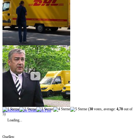
DHL schafft klassische
Benachrichtigungskarte ab
(
30
votes, average:
4,70
out of
StreetScooter der Deutschen Post
5)
Loading...
Quellen: