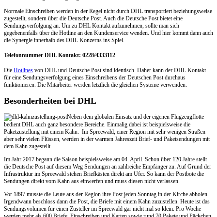
Normale Einschreiben werden in der Regel nicht durch DHL transportiert beziehungsweise
zugestellt, sondern über die Deutsche Post. Auch die Deutsche Post bietet eine
Sendungsverfolgung an. Um zu DHL Kontakt aufzunehmen, sollte man sich
gegebenenfalls über die Hotline an den Kundenservice wenden. Und hier kommt dann auch
die Synergie innerhalb des DHL Konzerns ins Spiel.
Telefonnummer DHL Kontakt: 0228/4333112
Die
Hotlines
von DHL und Deutsche Post sind identisch. Daher kann der DHL Kontakt
für eine Sendungsverfolgung eines Einschreibens der Deutschen Post durchaus
funktionieren. Die Mitarbeiter werden letztlich die gleichen Systeme verwenden.
Besonderheiten bei DHL
Neben dem globalen Einsatz und der eigenen Flugzeugflotte
bedient DHL auch ganz besondere Bereiche. Einmalig dabei ist beispielsweise die
Paketzustellung mit einem Kahn. Im Spreewald, einer Region mit sehr wenigen Straßen
aber sehr vielen Flüssen, werden in der warmen Jahreszeit Brief- und Paketsendungen mit
dem Kahn zugestellt.
Im Jahr 2017 begann die Saison beispielsweise am 04. April. Schon über 120 Jahre stellt
die Deutsche Post auf diesem Weg Sendungen an zahlreiche Empfänger zu. Auf Grund der
Infrastruktur im Spreewald stehen Briefkästen direkt am Ufer. So kann der Postbote die
Sendungen direkt vom Kahn aus einwerfen und muss diesen nicht verlassen.
Vor 1897 musste die Leute aus der Region ihre Post jeden Sonntag in der Kirche abholen.
Irgendwann beschloss dann die Post, die Briefe mit einem Kahn zuzustellen. Heute ist das
Sendungsvolumen für einen Zusteller im Spreewald gar nicht mal so klein. Pro Woche
werden mehr als 600 Briefe, Einschreiben und Karten sowie rund 70 Pakete und Päckchen