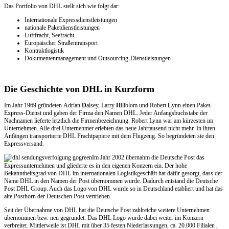
Das Portfolio von DHL stellt sich wie folgt dar:
Internationale Expressdienstleistungen
nationale Paketdienstleistungen
Luftfracht, Seefracht
Europäischer Straßentransport
Kontraktlogistik
Dokumentenmanagement und Outsourcing-Dienstleistungen
Die Geschichte von DHL in Kurzform
Im Jahr 1969 gründeten Adrian
D
alsey, Larry
H
illblom und Robert
L
ynn einen Paket-
Express-Dienst und gaben der Firma den Namen DHL. Jeder Anfangsbuchstabe der
Nachnamen lieferte letztlich die Firmenbezeichnung. Robert Lynn war am kürzesten im
Unternehmen. Alle drei Unternehmer erlebten das neue Jahrtausend nicht mehr. In ihren
Anfängen transportierte DHL Frachtpapiere mit dem Flugzeug. So begründeten sie den
Expressversand.
Im Jahr 2002 übernahm die Deutsche Post das
Expressunternehmen und gliederte es in den eigenen Konzern ein. Der hohe
Bekanntheitsgrad von DHL im internationalen Logistikgeschäft hat dafür gesorgt, dass der
Name DHL in den Namen der Post übernommen wurde. Dadurch entstand die Deutsche
Post DHL Group. Auch das Logo von DHL wurde so in Deutschland etabliert und hat das
alte Posthorn der Deutschen Post vertrieben.
Seit der Übernahme von DHL hat die Deutsche Post zahlreiche weitere Unternehmen
übernommen bzw. neu gegründet. Das DHL Logo wurde dabei weiter im Konzern
verbreitet. Mittlerweile ist DHL mit über 35 festen Niederlassungen, ca. 20.000 Filialen ,