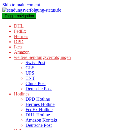
Skip to main content
Toggle navigation
DHL
FedEx
Hermes
DPD
Ikea
Amazon
weitere Sendungsverfolgungen
Swiss Post
GLS
UPS
TNT
China Post
Deutsche Post
Hotlines
DPD Hotline
Hermes Hotline
FedEx Hotline
DHL Hotline
Amazon Kontakt
Deutsche Post