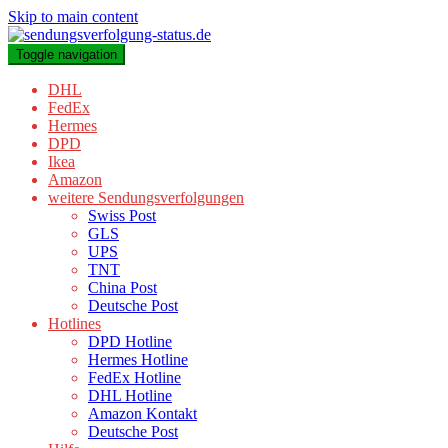
Skip to main content
Toggle navigation
DHL
FedEx
Hermes
DPD
Ikea
Amazon
weitere Sendungsverfolgungen
Swiss Post
GLS
UPS
TNT
China Post
Deutsche Post
Hotlines
DPD Hotline
Hermes Hotline
FedEx Hotline
DHL Hotline
Amazon Kontakt
Deutsche Post